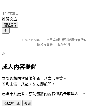
推薦文章
關閉搜尋
© 2026
PIXNET
｜
文章與圖片權利屬原作者所有
隱私權政策
｜
服務聲明
⚠️
成人內容提醒
本部落格內容僅限年滿十八歲者瀏覽。
若您未滿十八歲，請立即離開。
已滿十八歲者，亦請勿將內容提供給未成年人士。
我已滿18歲
離開